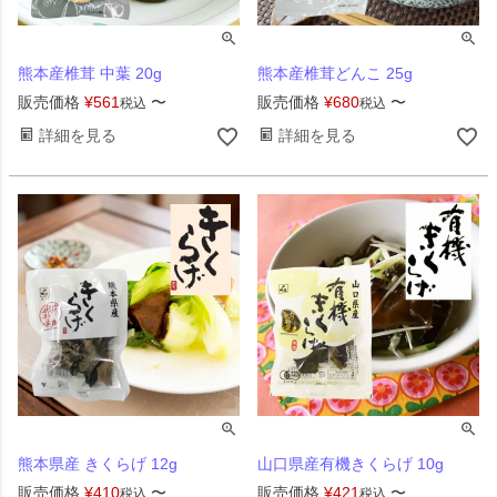
熊本産椎茸 中葉 20g
熊本産椎茸どんこ 25g
販売価格
¥
561
〜
販売価格
¥
680
〜
税込
税込
詳細を見る
詳細を見る
熊本県産 きくらげ 12g
山口県産有機きくらげ 10g
販売価格
¥
410
〜
販売価格
¥
421
〜
税込
税込