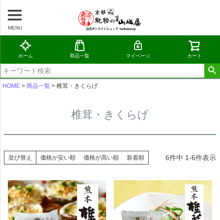
MENU
ホーム
商品一覧
マイページ
カート
HOME
商品一覧
椎茸・きくらげ
椎茸・きくらげ
6
件中
1
-
6
件表示
並び替え
価格が安い順
価格が高い順
新着順