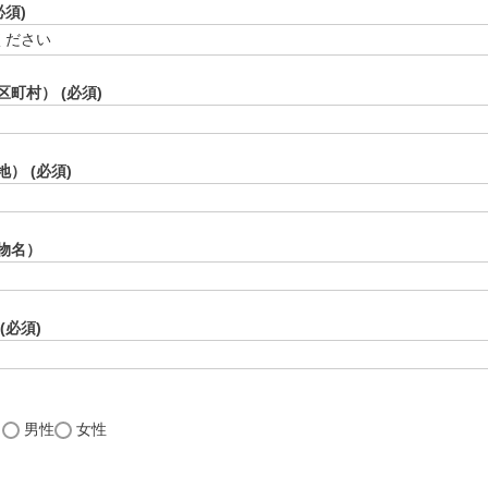
必須)
区町村）
(必須)
地）
(必須)
物名）
(必須)
し
男性
女性