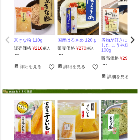
京きな粉 110g
国産はるさめ 120ｇ
煮物が好きになり
した こうや豆腐
販売価格
¥
216
販売価格
¥
270
税込
税込
100g
〜
〜
販売価格
¥
291
税込
〜
詳細を見る
詳細を見る
詳細を見る