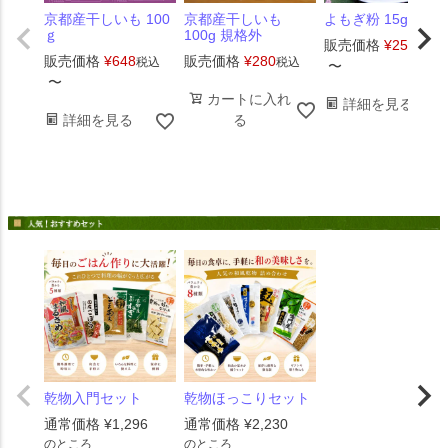
京都産干しいも 100
京都産干しいも
よもぎ粉 15g
ｇ
100g 規格外
販売価格
¥
259
税込
販売価格
¥
648
販売価格
¥
280
税込
税込
〜
〜
カートに入れ
詳細を見る
詳細を見る
る
乾物入門セット
乾物ほっこりセット
通常価格
¥
1,296
通常価格
¥
2,230
のところ
のところ