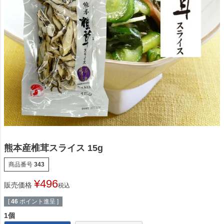
熊本産椎茸スライス 15g
商品番号
343
¥
496
販売価格
税込
[
46
ポイント進呈 ]
1個