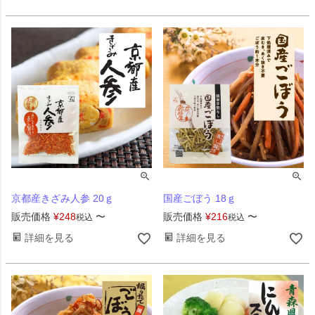
京都産きざみ人参 20ｇ
国産ごぼう 18ｇ
販売価格
¥
248
〜
販売価格
¥
216
〜
税込
税込
詳細を見る
詳細を見る