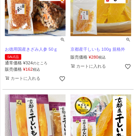
お徳用国産きざみ人参 50ｇ
京都産干しいも 100g 規格外
販売価格
¥
280
SALE品
税込
通常価格
¥
324
のところ
カートに入れる
販売価格
¥
162
税込
カートに入れる