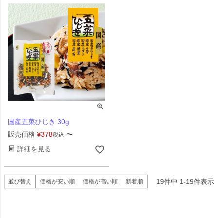
国産五菜ひじき 30g
販売価格
¥
378
〜
税込
詳細を見る
19
件中
1
-
19
件表示
並び替え
価格が安い順
価格が高い順
新着順