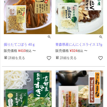
掘りたてごぼう 40ｇ
青森県産にんにくスライス 17g
販売価格
¥
410
〜
販売価格
¥
324
〜
税込
税込
詳細を見る
詳細を見る