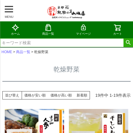
MENU
ホーム
商品一覧
マイページ
カート
HOME
商品一覧
乾燥野菜
乾燥野菜
19
件中
1
-
19
件表示
並び替え
価格が安い順
価格が高い順
新着順