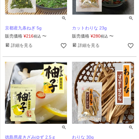
京都産九条ねぎ 5g
カットわりな 23g
販売価格
¥
216
〜
販売価格
¥
280
〜
税込
税込
詳細を見る
詳細を見る
徳島県産きざみゆず 2.5ｇ
わりな 30g