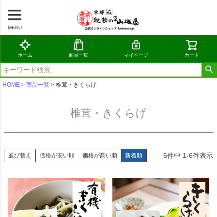
MENU
ホーム
商品一覧
マイページ
カート
HOME
商品一覧
椎茸・きくらげ
椎茸・きくらげ
6
件中
1
-
6
件表示
並び替え
価格が安い順
価格が高い順
新着順