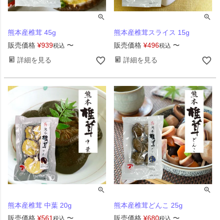
熊本産椎茸 45g
熊本産椎茸スライス 15g
販売価格
¥
939
〜
販売価格
¥
496
〜
税込
税込
詳細を見る
詳細を見る
熊本産椎茸 中葉 20g
熊本産椎茸どんこ 25g
販売価格
¥
561
〜
販売価格
¥
680
〜
税込
税込