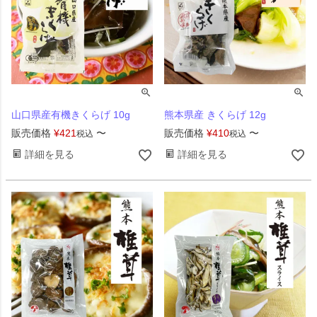
山口県産有機きくらげ 10g
熊本県産 きくらげ 12g
販売価格
¥
421
〜
販売価格
¥
410
〜
税込
税込
詳細を見る
詳細を見る