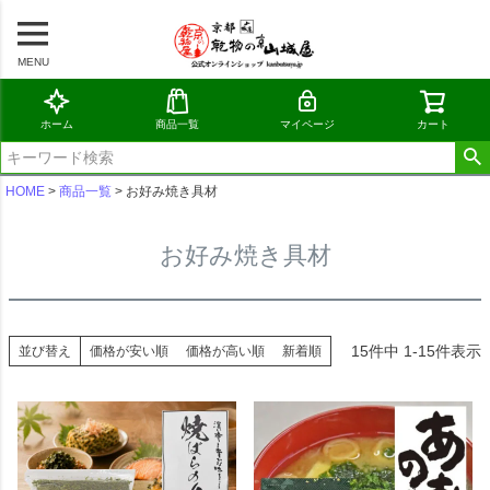
MENU
ホーム
商品一覧
マイページ
カート
HOME
商品一覧
お好み焼き具材
お好み焼き具材
15
件中
1
-
15
件表示
並び替え
価格が安い順
価格が高い順
新着順