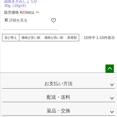
国産きざみしょうが
30g（10g×3）
販売価格
¥
216
〜
税込
詳細を見る
15
件中
1
-
15
件表示
並び替え
価格が安い順
価格が高い順
新着順
ペー
ジト
お支払い方法
ップ
へ
配送・送料
返品・交換