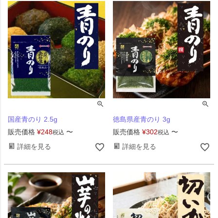
国産青のり 2.5g
徳島県産青のり 3g
販売価格
¥
248
〜
販売価格
¥
302
〜
税込
税込
詳細を見る
詳細を見る