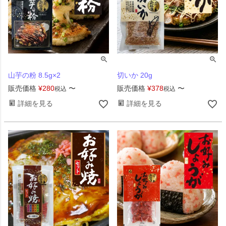
山芋の粉 8.5g×2
切いか 20g
販売価格
¥
280
〜
販売価格
¥
378
〜
税込
税込
詳細を見る
詳細を見る