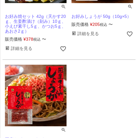
お好み焼セット 42g（天かす20
お好みしょうが 50g（10g×5）
ｇ、生姜酢漬け（刻み）10ｇ、
販売価格
¥
205
〜
税込
小えび素干し5ｇ、かつお5ｇ、
あおさ2ｇ）
詳細を見る
販売価格
¥
378
〜
税込
詳細を見る