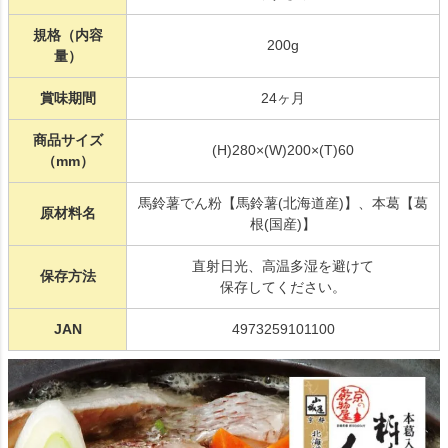
規格（内容
200g
量）
賞味期間
24ヶ月
商品サイズ
(H)280×(W)200×(T)60
（mm）
馬鈴薯でん粉【馬鈴薯(北海道産)】、本葛【葛
原材料名
根(国産)】
直射日光、高温多湿を避けて
保存方法
保存してください。
JAN
4973259101100