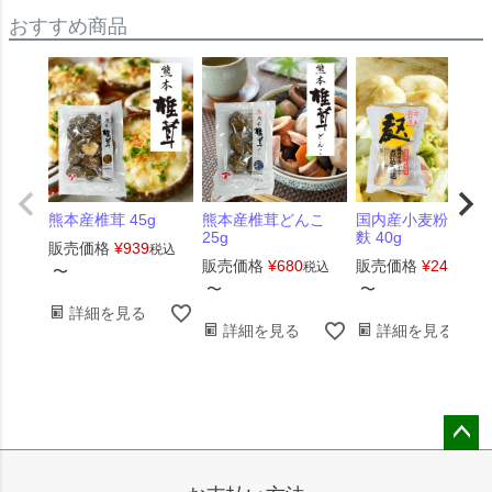
おすすめ商品
熊本産椎茸 45g
熊本産椎茸どんこ
国内産小麦粉 煮込
25g
麩 40g
販売価格
¥
939
税込
販売価格
¥
680
販売価格
¥
248
税込
税込
〜
〜
〜
詳細を見る
詳細を見る
詳細を見る
ペー
ジト