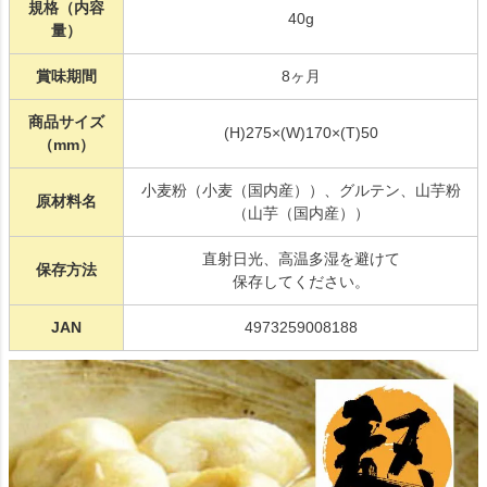
規格（内容
40g
量）
賞味期間
8ヶ月
商品サイズ
(H)275×(W)170×(T)50
（mm）
小麦粉（小麦（国内産））、グルテン、山芋粉
原材料名
（山芋（国内産））
直射日光、高温多湿を避けて
保存方法
保存してください。
JAN
4973259008188