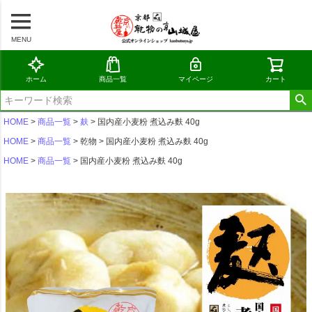
MENU
ホーム
商品一覧
マイページ
カート
HOME
商品一覧
麸
国内産小麦粉 煮込み麩 40g
HOME
商品一覧
乾物
国内産小麦粉 煮込み麩 40g
HOME
商品一覧
国内産小麦粉 煮込み麩 40g