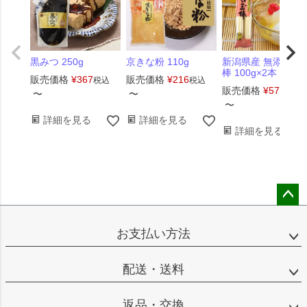
黒みつ 250g
京きな粉 110g
新潟県産 無添加白
棒 100g×2本
販売価格
¥
367
販売価格
¥
216
税込
税込
販売価格
¥
572
税込
〜
〜
〜
詳細を見る
詳細を見る
詳細を見る
ペー
ジト
お支払い方法
ップ
へ
配送・送料
返品・交換