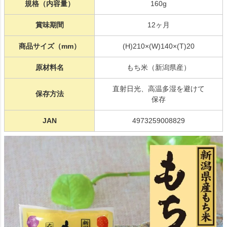
規格（内容量）
160g
賞味期間
12ヶ月
商品サイズ（mm）
(H)210×(W)140×(T)20
原材料名
もち米（新潟県産）
直射日光、高温多湿を避けて
保存方法
保存
JAN
4973259008829