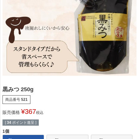
黒みつ 250g
商品番号
521
¥
367
販売価格
税込
[
34
ポイント進呈 ]
1個