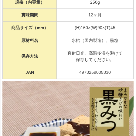
規格（内容量）
250g
賞味期間
12ヶ月
商品サイズ（mm）
(H)160×(W)90×(T)45
原材料名
水飴（国内製造）、黒糖
直射日光、高温多湿を避けて
保存方法
保存してください。
JAN
4973259005330