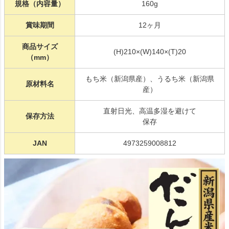
規格（内容量）
160g
賞味期間
12ヶ月
商品サイズ
(H)210×(W)140×(T)20
（mm）
もち米（新潟県産）、うるち米（新潟県
原材料名
産）
直射日光、高温多湿を避けて
保存方法
保存
JAN
4973259008812