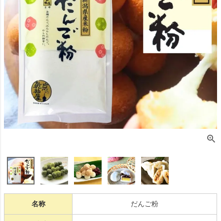
名称
だんご粉