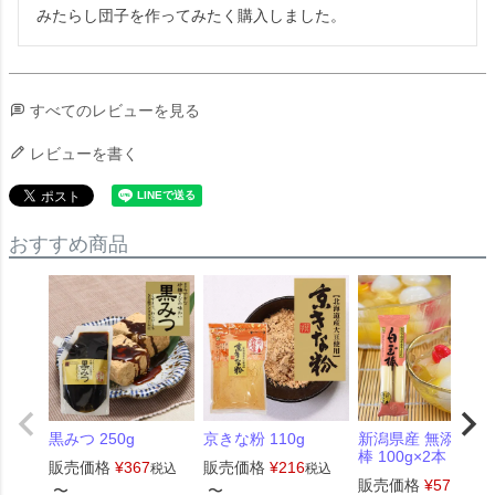
みたらし団子を作ってみたく購入しました。
すべてのレビューを見る
レビューを書く
おすすめ商品
黒みつ 250g
京きな粉 110g
新潟県産 無添加白
棒 100g×2本
販売価格
¥
367
販売価格
¥
216
税込
税込
販売価格
¥
572
税込
〜
〜