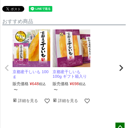
おすすめ商品
京都産干しいも 100
京都産干しいも
ｇ
100g ギフト箱入り
販売価格
¥
648
販売価格
¥
698
税込
税込
〜
〜
詳細を見る
詳細を見る