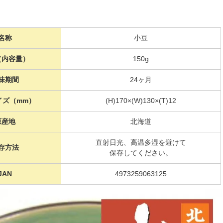
名称
小豆
（内容量）
150g
味期間
24ヶ月
イズ（mm）
(H)170×(W)130×(T)12
原産地
北海道
直射日光、高温多湿を避けて
存方法
保存してください。
JAN
4973259063125