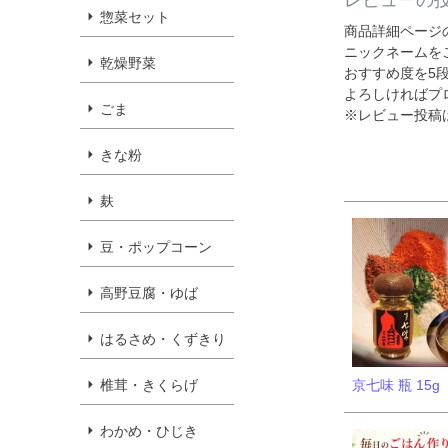
レビューの
惣菜セット
商品詳細ページ
ニックネームを
乾燥野菜
おすすめ度を5
よろしければプ
ごま
※レビュー投稿
きな粉
麸
豆・ポップコーン
高野豆腐・ゆば
はるさめ・くずきり
椎茸・きくらげ
京七味 瓶 15g
わかめ・ひじき