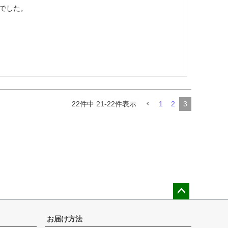
でした。

22
件中
21
-
22
件表示
1
2
3
ペー
ジト
お届け方法
ップ