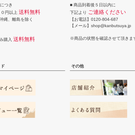
回につき
■ 商品到着後５日以内に
送料無料
ご連絡ください
００円以上
下記より
沖縄、離島を除く
【お電話】0120-804-687
【メール】shop@kanbutsuya.jp
※商品の状態を確認させて頂きま
送料無料
のみ購入
イド
その他