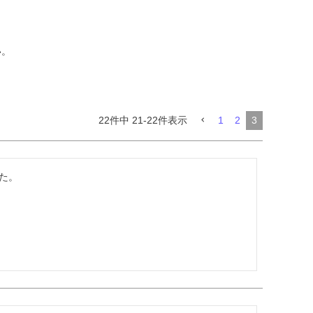
い。
22
件中
21
-
22
件表示
1
2
3
。
