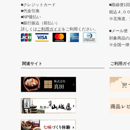
■クレジットカード
■路線便1
■代金引換
税込４,０
■NP後払い
※北海道、
■銀行振込（前払い）
詳しくは
ご利用ガイド
をご利用ください。
■メール便
対象商品
※全国一律
関連サイト
ご利用ガ