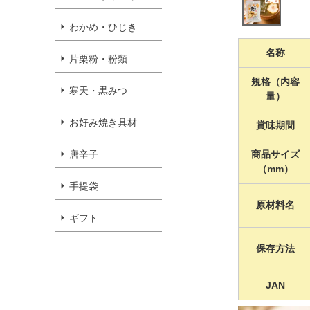
わかめ・ひじき
名称
片栗粉・粉類
規格（内容
寒天・黒みつ
量）
お好み焼き具材
賞味期間
商品サイズ
唐辛子
（mm）
手提袋
原材料名
ギフト
保存方法
JAN