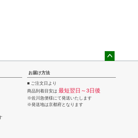
ペー
ジト
お届け方法
ップ
■ ご注文日より
へ
最短翌日～3日後
商品到着目安は
※佐川急便様にて発送いたします
※発送地は京都府となります
す