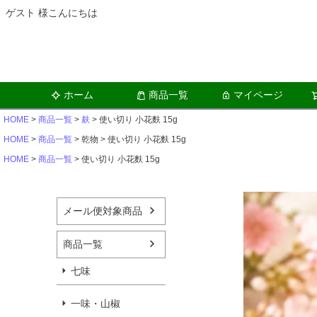
ゲスト 様こんにちは
ホーム
商品一覧
マイページ
HOME
商品一覧
麸
使い切り 小花麩 15g
HOME
商品一覧
乾物
使い切り 小花麩 15g
HOME
商品一覧
使い切り 小花麩 15g
メール便対象商品
商品一覧
七味
一味・山椒