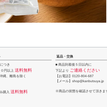
料
返品・交換
回につき
■ 商品到着後５日以内に
送料無料
ご連絡ください
００円以上
下記より
沖縄、離島を除く
【お電話】0120-804-687
【メール】shop@kanbutsuya.jp
※商品の状態を確認させて頂きま
送料無料
のみ購入