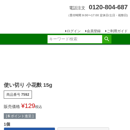
0120-804-687
電話注文
（受付時間 9:00〜17:00 定休日/土日・祝祭日)
ログイン
会員登録
ご利用ガイド
使い切り 小花麩 15g
商品番号
7592
¥
129
販売価格
税込
[
6
ポイント進呈 ]
1個