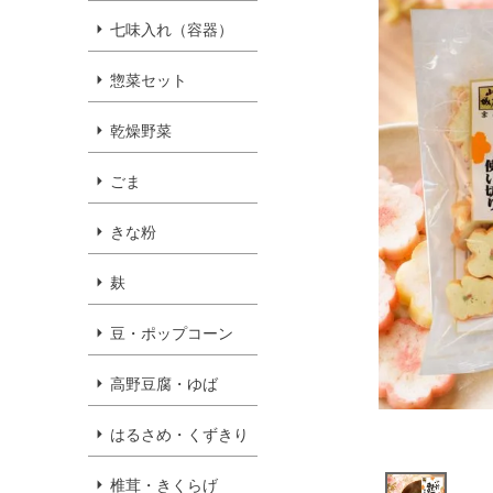
七味入れ（容器）
惣菜セット
乾燥野菜
ごま
きな粉
麸
豆・ポップコーン
高野豆腐・ゆば
はるさめ・くずきり
椎茸・きくらげ