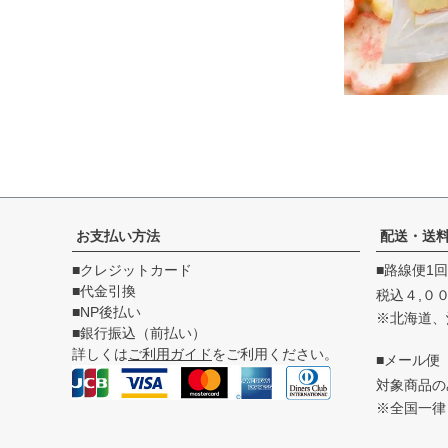
お支払い方法
配送・送
■クレジットカード
■路線便1
■代金引換
税込４,０
■NP後払い
※北海道、
■銀行振込（前払い）
詳しくは
ご利用ガイド
をご利用ください。
■メール便
対象商品
※全国一律