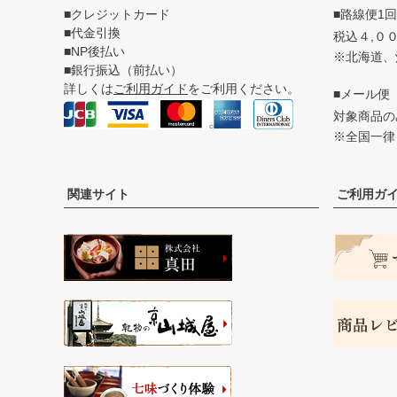
■クレジットカード
■路線便1
■代金引換
税込４,０
■NP後払い
※北海道、
■銀行振込（前払い）
詳しくは
ご利用ガイド
をご利用ください。
■メール便
対象商品
※全国一律
関連サイト
ご利用ガ