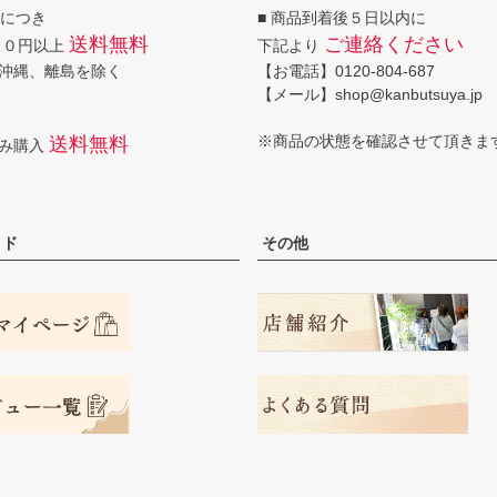
回につき
■ 商品到着後５日以内に
送料無料
ご連絡ください
００円以上
下記より
沖縄、離島を除く
【お電話】0120-804-687
【メール】shop@kanbutsuya.jp
※商品の状態を確認させて頂きま
送料無料
のみ購入
イド
その他