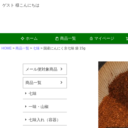
ゲスト 様こんにちは
ホーム
商品一覧
マイページ
HOME
商品一覧
七味
国産にんにく京七味 袋 15g
メール便対象商品
商品一覧
七味
一味・山椒
七味入れ（容器）