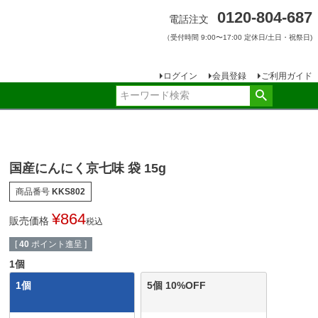
0120-804-687
電話注文
（受付時間 9:00〜17:00 定休日/土日・祝祭日)
ログイン
会員登録
ご利用ガイド
国産にんにく京七味 袋 15g
商品番号
KKS802
¥
864
販売価格
税込
[
40
ポイント進呈 ]
1個
1個
5個 10%OFF