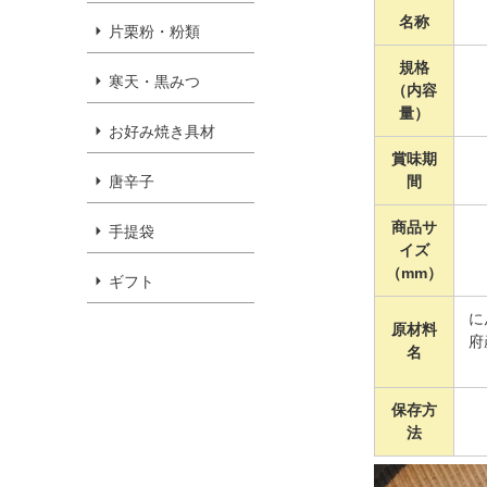
名称
片栗粉・粉類
規格
寒天・黒みつ
（内容
量）
お好み焼き具材
賞味期
間
唐辛子
商品サ
手提袋
イズ
（mm）
ギフト
に
原材料
府
名
保存方
法