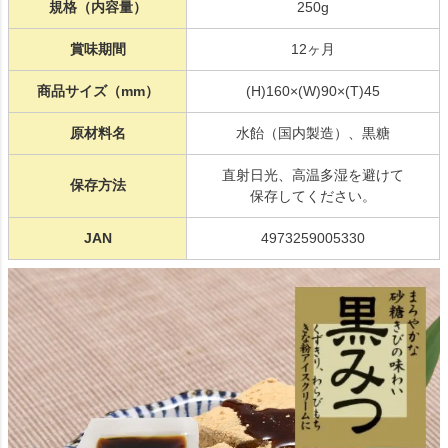
規格（内容量）
250g
賞味期間
12ヶ月
商品サイズ（mm）
(H)160×(W)90×(T)45
原材料名
水飴（国内製造）、黒糖
直射日光、高温多湿を避けて
保存方法
保存してください。
JAN
4973259005330