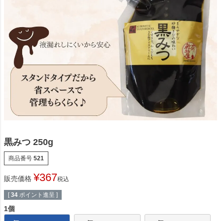
黒みつ 250g
商品番号
521
¥
367
販売価格
税込
[
34
ポイント進呈 ]
1個