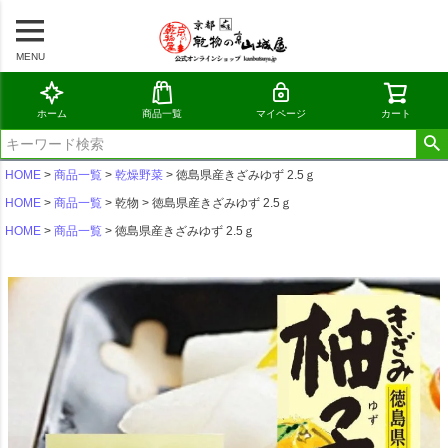
MENU
ホーム
商品一覧
マイページ
カート
HOME
商品一覧
乾燥野菜
徳島県産きざみゆず 2.5ｇ
HOME
商品一覧
乾物
徳島県産きざみゆず 2.5ｇ
HOME
商品一覧
徳島県産きざみゆず 2.5ｇ