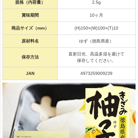
規格（内容量）
2.5g
賞味期間
10ヶ月
商品サイズ（mm）
(H)150×(W)100×(T)10
原材料名
ゆず（徳島県産）
直射日光、高温多湿を避けて
保存方法
保存してください。
JAN
4973259009239