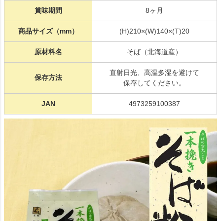
賞味期間
8ヶ月
商品サイズ（mm）
(H)210×(W)140×(T)20
原材料名
そば（北海道産）
直射日光、高温多湿を避けて
保存方法
保存してください。
JAN
4973259100387