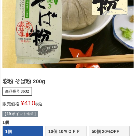
彩粉 そば粉 200g
商品番号
3632
¥
410
販売価格
税込
[
19
ポイント進呈 ]
1個
1個
10個 10％ＯＦＦ
50個 20%OFF