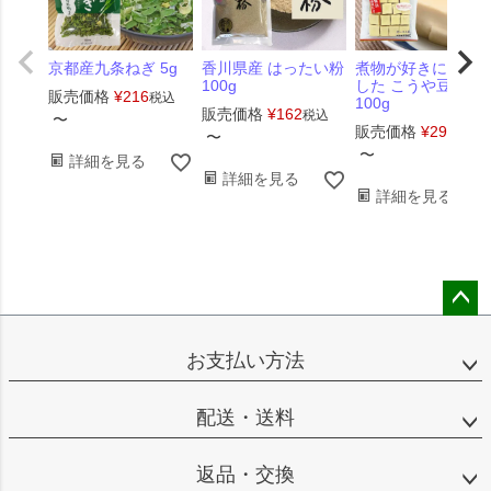
京都産九条ねぎ 5g
香川県産 はったい粉
煮物が好きになり
100g
した こうや豆腐
販売価格
¥
216
税込
100g
販売価格
¥
162
税込
〜
販売価格
¥
291
税込
〜
〜
詳細を見る
詳細を見る
詳細を見る
ペー
ジト
お支払い方法
ップ
へ
配送・送料
返品・交換