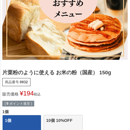
片栗粉のように使える お米の粉（国産） 150g
商品番号
0932
¥
194
販売価格
税込
[
9
ポイント進呈 ]
1個
1個
10個 10%OFF