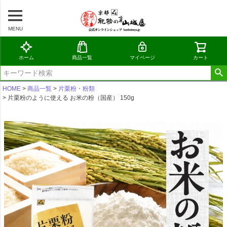
MENU
ホーム
商品一覧
マイページ
カート
HOME
商品一覧
片栗粉・粉類
片栗粉のように使える お米の粉（国産） 150g