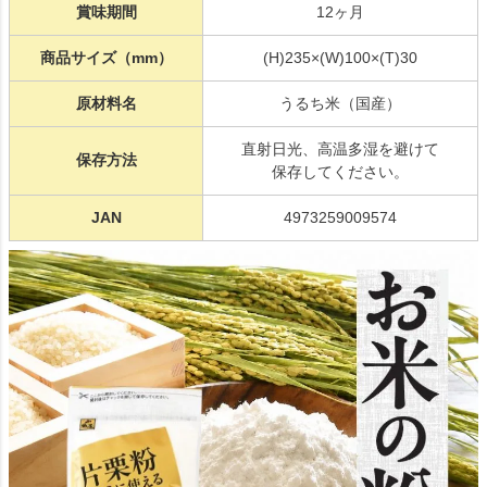
賞味期間
12ヶ月
商品サイズ（mm）
(H)235×(W)100×(T)30
原材料名
うるち米（国産）
直射日光、高温多湿を避けて
保存方法
保存してください。
JAN
4973259009574