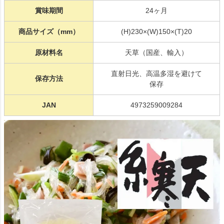
賞味期間
24ヶ月
商品サイズ（mm）
(H)230×(W)150×(T)20
原材料名
天草（国産、輸入）
直射日光、高温多湿を避けて
保存方法
保存
JAN
4973259009284