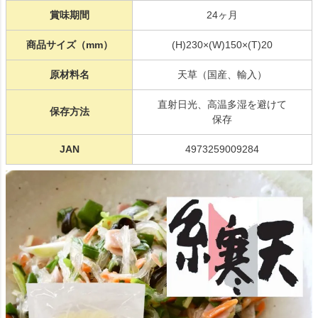
賞味期間
24ヶ月
商品サイズ（mm）
(H)230×(W)150×(T)20
原材料名
天草（国産、輸入）
直射日光、高温多湿を避けて
保存方法
保存
JAN
4973259009284