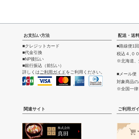
お支払い方法
配送・送
■クレジットカード
■路線便1
■代金引換
税込４,０
■NP後払い
※北海道、
■銀行振込（前払い）
詳しくは
ご利用ガイド
をご利用ください。
■メール便
対象商品
※全国一律
関連サイト
ご利用ガ