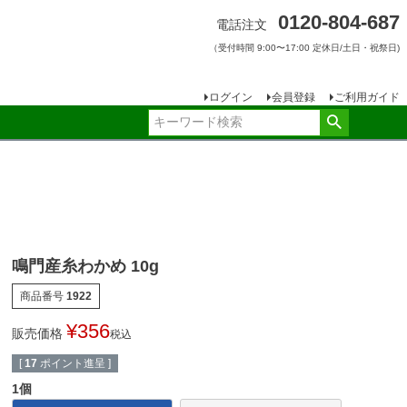
0120-804-687
電話注文
（受付時間 9:00〜17:00 定休日/土日・祝祭日)
ログイン
会員登録
ご利用ガイド
鳴門産糸わかめ 10g
商品番号
1922
¥
356
販売価格
税込
[
17
ポイント進呈 ]
1個