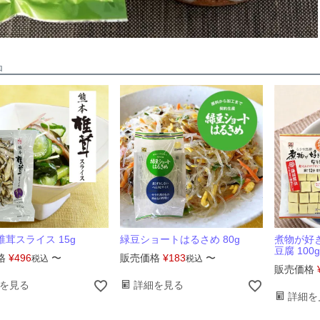
品
茸スライス 15g
緑豆ショートはるさめ 80g
煮物が好
豆腐 100g
格
¥
496
〜
販売価格
¥
183
〜
税込
税込
販売価格
を見る
詳細を見る
詳細を