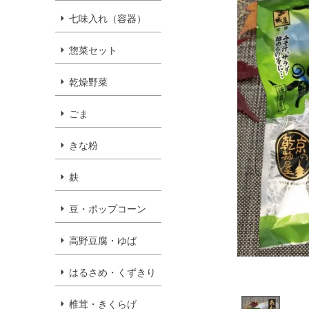
七味入れ（容器）
惣菜セット
乾燥野菜
ごま
きな粉
麸
豆・ポップコーン
高野豆腐・ゆば
はるさめ・くずきり
椎茸・きくらげ