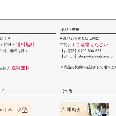
料
返品・交換
回につき
■ 商品到着後５日以内に
送料無料
ご連絡ください
００円以上
下記より
沖縄、離島を除く
【お電話】0120-804-687
【メール】shop@kanbutsuya.jp
※商品の状態を確認させて頂きま
送料無料
のみ購入
イド
その他