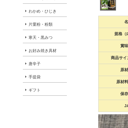
わかめ・ひじき
片栗粉・粉類
規格（
寒天・黒みつ
賞
お好み焼き具材
商品サイ
唐辛子
原
手提袋
原材
ギフト
保
J