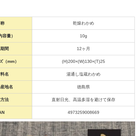
名称
乾燥わかめ
内容量）
10g
味期間
12ヶ月
ズ（mm）
(H)200×(W)130×(T)25
材料名
湯通し塩蔵わかめ
料産地名
徳島県
存方法
直射日光、高温多湿を避けて保存
AN
4973259008669