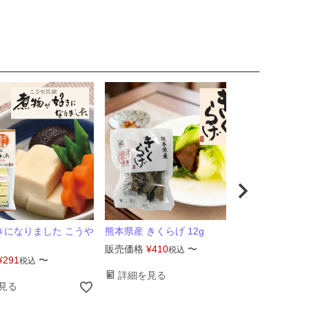
きになりました こうや
熊本県産 きくらげ 12g
販売価格
¥
410
〜
税込
¥
291
〜
税込
詳細を見る
見る