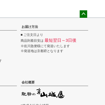
ペー
ジト
お届け方法
ップ
■ ご注文日より
へ
最短翌日～3日後
商品到着目安は
※佐川急便様にて発送いたします
※発送地は京都府となります
す
会社概要