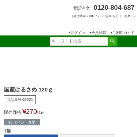
0120-804-687
電話注文
（受付時間 9:00〜17:00 定休日/土日・祝祭日)
ログイン
会員登録
ご利用ガイド
国産はるさめ 120ｇ
商品番号
05021
¥
270
販売価格
税込
[
13
ポイント進呈 ]
1個