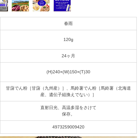
春雨
120g
24ヶ月
(H)240×(W)150×(T)30
甘藷でん粉［甘藷（九州産）］、馬鈴薯でん粉［馬鈴薯（北海道
産、遺伝子組換えでない）］
直射日光、高温多湿をさけて
保存。
4973259009420