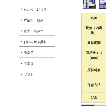
わかめ・ひじき
名称
片栗粉・粉類
規格（内容
寒天・黒みつ
量）
お好み焼き具材
賞味期間
商品サイズ
唐辛子
（mm）
手提袋
原材料名
ギフト
保存方法
JAN