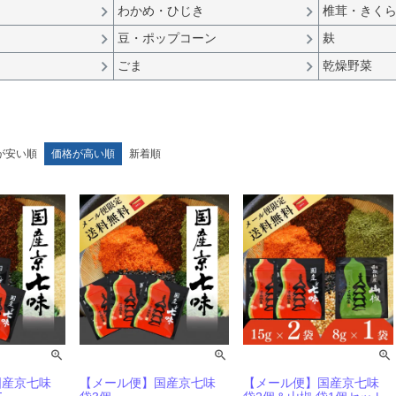
わかめ・ひじき
椎茸・きく
豆・ポップコーン
麸
ごま
乾燥野菜
が安い順
価格が高い順
新着順
国産京七味
【メール便】国産京七味
【メール便】国産京七味