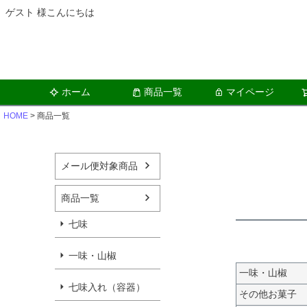
ゲスト 様こんにちは
ホーム
商品一覧
マイページ
HOME
商品一覧
メール便対象商品
商品一覧
七味
一味・山椒
一味・山椒
七味入れ（容器）
その他お菓子