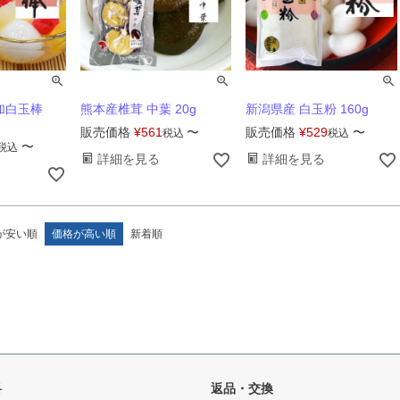
加白玉棒
熊本産椎茸 中葉 20g
新潟県産 白玉粉 160g
販売価格
¥
561
〜
販売価格
¥
529
〜
税込
税込
〜
税込
詳細を見る
詳細を見る
が安い順
価格が高い順
新着順
料
返品・交換