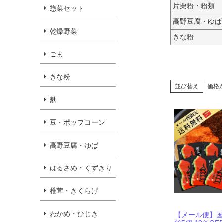
片栗粉・粉類
惣菜セット
高野豆腐・ゆば
乾燥野菜
きな粉
ごま
きな粉
並び替え
価格
麸
豆・ポップコーン
高野豆腐・ゆば
はるさめ・くずきり
椎茸・きくらげ
わかめ・ひじき
【メール便】