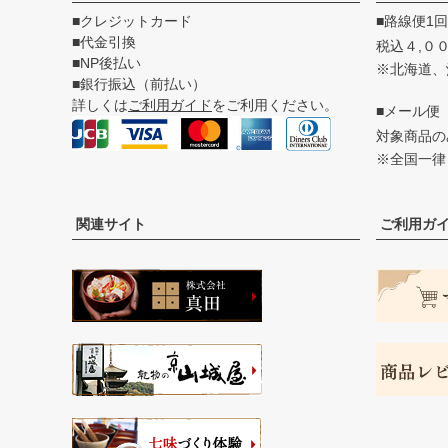
■クレジットカード
■路線便1
■代金引換
税込４,０
■NP後払い
※北海道、
■銀行振込（前払い）
詳しくは
ご利用ガイド
をご利用ください。
■メール便
対象商品
※全国一律
関連サイト
ご利用ガ