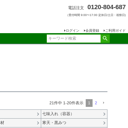
0120-804-687
電話注文
（受付時間 9:00〜17:00 定休日/土日・祝祭日)
ログイン
会員登録
ご利用ガイド
21
件中
1
-
20
件表示
1
2
七味入れ（容器）
具材
寒天・黒みつ