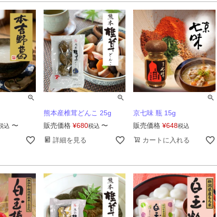
熊本産椎茸どんこ 25g
京七味 瓶 15g
〜
販売価格
¥
680
〜
販売価格
¥
648
税込
税込
税込
詳細を見る
カートに入れる