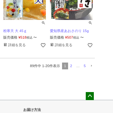
粉寒天 大 45ｇ
愛知県産あおさのり 15g
販売価格
¥
518
〜
販売価格
¥
507
〜
税込
税込
詳細を見る
詳細を見る
89
件中
1
-
20
件表示
1
2
…
5
ペー
ジト
お届け方法