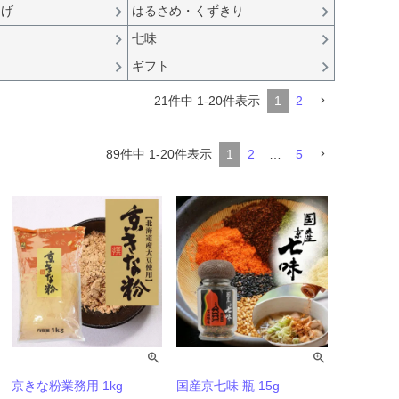
らげ
はるさめ・くずきり
七味
ギフト
21
件中
1
-
20
件表示
1
2
89
件中
1
-
20
件表示
1
2
…
5
京きな粉業務用 1kg
国産京七味 瓶 15g