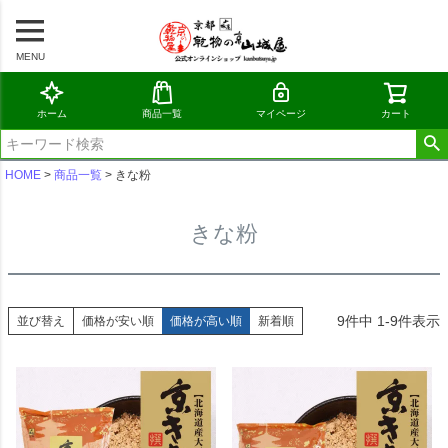
MENU
ホーム
商品一覧
マイページ
カート
HOME
商品一覧
きな粉
きな粉
9
件中
1
-
9
件表示
並び替え
価格が安い順
価格が高い順
新着順