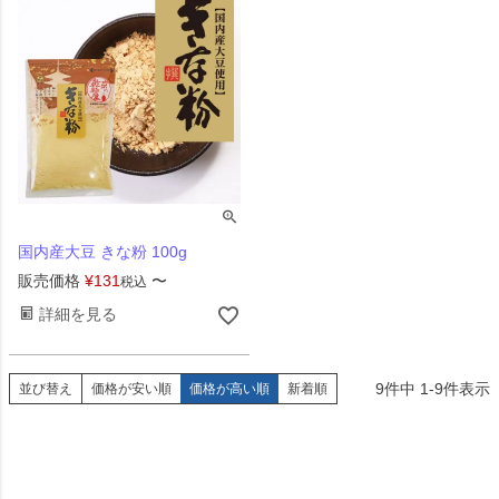
国内産大豆 きな粉 100g
販売価格
¥
131
〜
税込
詳細を見る
9
件中
1
-
9
件表示
並び替え
価格が安い順
価格が高い順
新着順