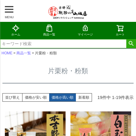
MENU
ホーム
商品一覧
マイページ
カート
HOME
商品一覧
片栗粉・粉類
片栗粉・粉類
19
件中
1
-
19
件表示
並び替え
価格が安い順
価格が高い順
新着順