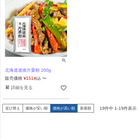
北海道道南片栗粉 200g
販売価格
¥
151
〜
税込
詳細を見る
19
件中
1
-
19
件表示
並び替え
価格が安い順
価格が高い順
新着順