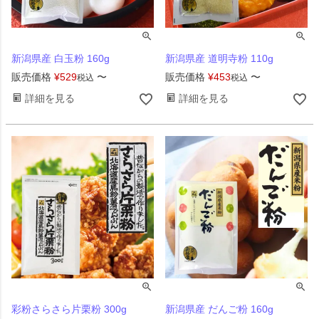
新潟県産 白玉粉 160g
新潟県産 道明寺粉 110g
販売価格
¥
529
〜
販売価格
¥
453
〜
税込
税込
詳細を見る
詳細を見る
彩粉さらさら片栗粉 300g
新潟県産 だんご粉 160g