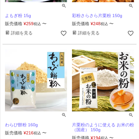
よもぎ粉 15g
彩粉さらさら片栗粉 150g
販売価格
¥
259
〜
販売価格
¥
248
〜
税込
税込
詳細を見る
詳細を見る
わらび餅粉 160g
片栗粉のように使える お米の粉
（国産） 150g
販売価格
¥
216
〜
税込
販売価格
¥
194
〜
税込