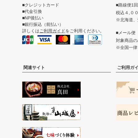
■クレジットカード
■路線便1
■代金引換
税込４,０
■NP後払い
※北海道、
■銀行振込（前払い）
詳しくは
ご利用ガイド
をご利用ください。
■メール便
対象商品
※全国一律
関連サイト
ご利用ガ