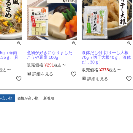
5g（春雨
煮物が好きになりました
液体だし付 切り干し大根
し35ｇ、具
こうや豆腐 100g
70g（切干大根40ｇ、液体
だし30ｇ）
販売価格
¥
291
〜
税込
〜
販売価格
¥
378
〜
税込
税込
詳細を見る
詳細を見る
が安い順
価格が高い順
新着順