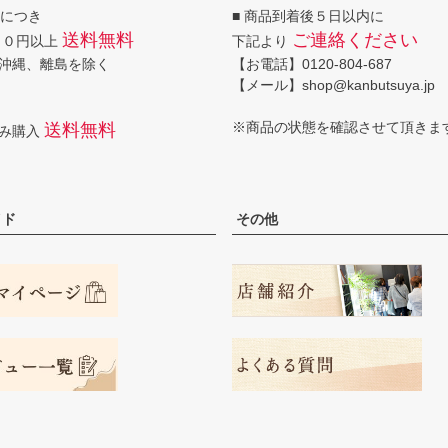
回につき
■ 商品到着後５日以内に
送料無料
ご連絡ください
００円以上
下記より
沖縄、離島を除く
【お電話】0120-804-687
【メール】shop@kanbutsuya.jp
※商品の状態を確認させて頂きま
送料無料
のみ購入
イド
その他