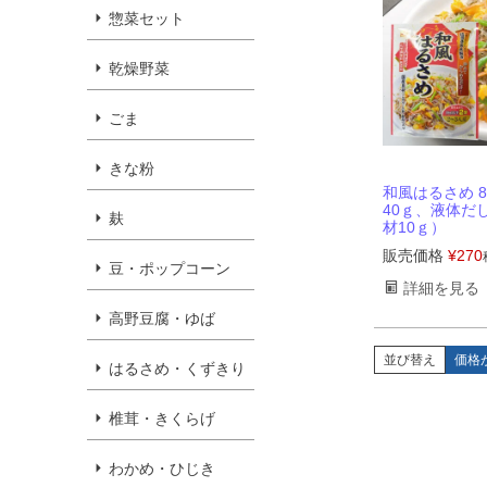
惣菜セット
乾燥野菜
ごま
きな粉
和風はるさめ 8
40ｇ、液体だ
麸
材10ｇ）
販売価格
¥
270
豆・ポップコーン
詳細を見る
高野豆腐・ゆば
並び替え
価格
はるさめ・くずきり
椎茸・きくらげ
わかめ・ひじき