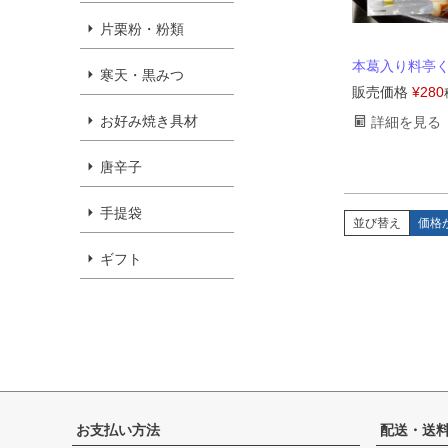
片栗粉・粉類
本葛入り料亭くず
寒天・黒みつ
販売価格
¥
280
お好み焼き具材
詳細を見る
唐辛子
手提袋
並び替え
価格
ギフト
お支払い方法
配送・送