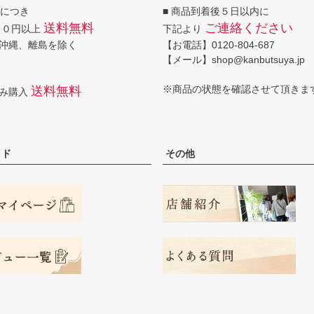
回につき
■ 商品到着後５日以内に
送料無料
ご連絡ください
００円以上
下記より
沖縄、離島を除く
【お電話】0120-804-687
【メール】shop@kanbutsuya.jp
※商品の状態を確認させて頂きま
送料無料
のみ購入
イド
その他