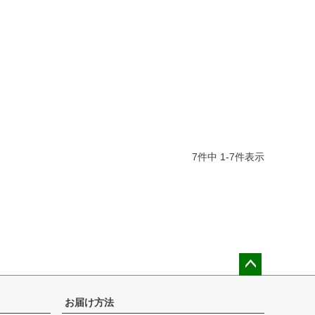
7
件中
1
-
7
件表示
ペー
ジト
お届け方法
ップ