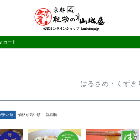
カート
検索
はるさめ・くずき
が安い順
価格が高い順
新着順