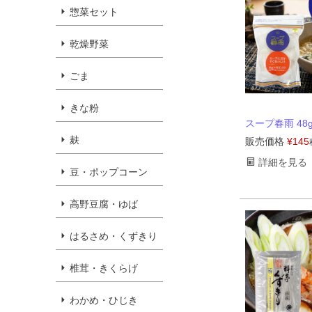
惣菜セット
乾燥野菜
ごま
きな粉
スープ春雨 48
麸
販売価格
¥
145
詳細を見る
豆・ポップコーン
高野豆腐・ゆば
はるさめ・くずきり
椎茸・きくらげ
わかめ・ひじき