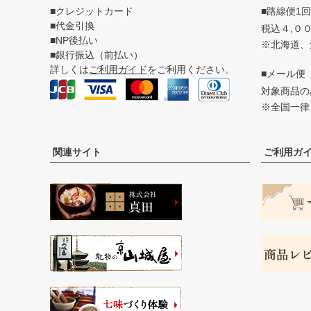
■クレジットカード
■路線便1
■代金引換
税込４,０
■NP後払い
※北海道、
■銀行振込（前払い）
詳しくは
ご利用ガイド
をご利用ください。
■メール便
対象商品
※全国一律
関連サイト
ご利用ガ