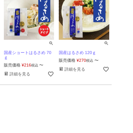
国産ショートはるさめ 70
国産はるさめ 120ｇ
ｇ
販売価格
¥
270
〜
税込
販売価格
¥
216
〜
税込
詳細を見る
詳細を見る