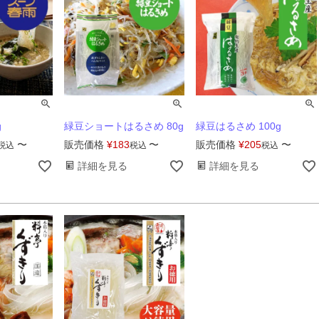
g
緑豆ショートはるさめ 80g
緑豆はるさめ 100g
〜
販売価格
¥
183
〜
販売価格
¥
205
〜
税込
税込
税込
詳細を見る
詳細を見る