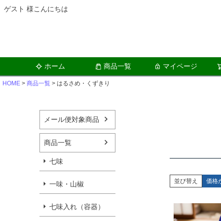
ゲスト 様こんにちは
ホーム
商品一覧
マイページ
HOME
商品一覧
はるさめ・くずきり
メール便対象商品
商品一覧
七味
並び替え
価格
一味・山椒
七味入れ（容器）