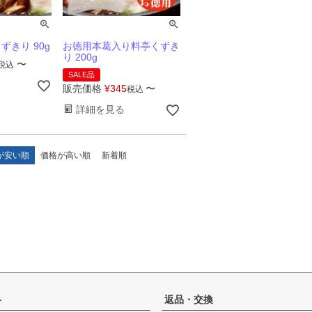
きり 90g
お徳用本葛入り料亭くずき
り 200g
〜
税込
SALE品
販売価格
¥
345
〜
税込
詳細を見る
が安い順
価格が高い順
新着順
料
返品・交換