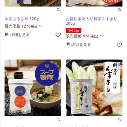
国産はるさめ 120ｇ
お徳用本葛入り料亭くずきり
200g
販売価格
¥
270
〜
税込
SALE品
詳細を見る
販売価格
¥
345
〜
税込
詳細を見る