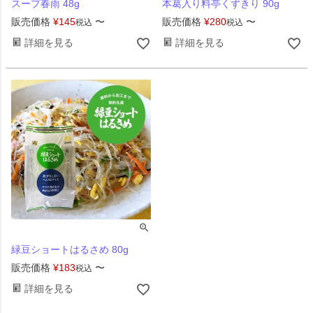
スープ春雨 48g
本葛入り料亭くずきり 90g
販売価格
¥
145
〜
販売価格
¥
280
〜
税込
税込
詳細を見る
詳細を見る
緑豆ショートはるさめ 80g
販売価格
¥
183
〜
税込
詳細を見る