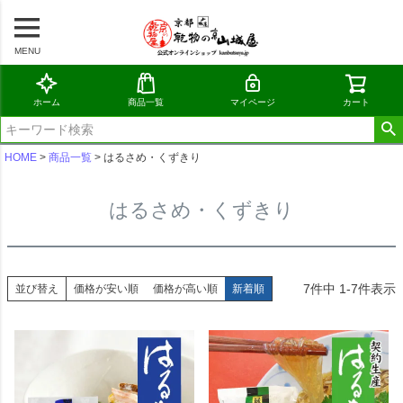
MENU
ホーム
商品一覧
マイページ
カート
HOME
商品一覧
はるさめ・くずきり
はるさめ・くずきり
7
件中
1
-
7
件表示
並び替え
価格が安い順
価格が高い順
新着順