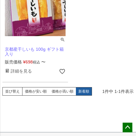
京都産干しいも 100g ギフト箱
入り
販売価格
¥
698
〜
税込
詳細を見る
1
件中
1
-
1
件表示
並び替え
価格が安い順
価格が高い順
新着順
ペー